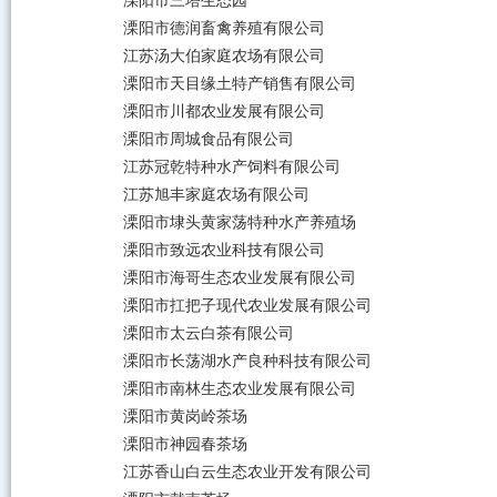
溧阳市三塔生态园
溧阳市德润畜禽养殖有限公司
江苏汤大伯家庭农场有限公司
溧阳市天目缘土特产销售有限公司
溧阳市川都农业发展有限公司
溧阳市周城食品有限公司
江苏冠乾特种水产饲料有限公司
江苏旭丰家庭农场有限公司
溧阳市埭头黄家荡特种水产养殖场
溧阳市致远农业科技有限公司
溧阳市海哥生态农业发展有限公司
溧阳市扛把子现代农业发展有限公司
溧阳市太云白茶有限公司
溧阳市长荡湖水产良种科技有限公司
溧阳市南林生态农业发展有限公司
溧阳市黄岗岭茶场
溧阳市神园春茶场
江苏香山白云生态农业开发有限公司