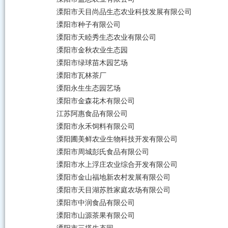
溧阳市天目尚品生态农业科技发展有限公司
溧阳市种子有限公司
溧阳市天睦秀生态农业有限公司
溧阳市金秋农业生态园
溧阳市绿球苗木园艺场
溧阳市瓦林茶厂
溧阳永生生态园艺场
溧阳市金森花木有限公司
江苏阿惠食品有限公司
溧阳市永禾饲料有限公司
溧阳圃美鲜农业生物科技开发有限公司
溧阳市周城彭氏食品有限公司
溧阳市水上浮庄农业综合开发有限公司
溧阳市金山福地新农村发展有限公司
溧阳市天目湖苏胜家庭农场有限公司
溧阳市中润食品有限公司
溧阳市山源茶果有限公司