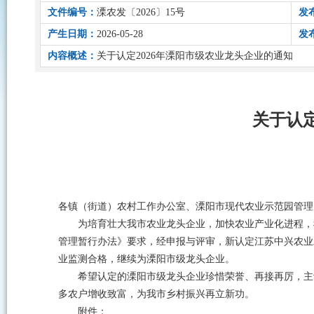
文件编号：
溧农发〔2026〕15号
发
产生日期：
2026-05-28
发
内容概述：
关于认定2026年溧阳市级农业龙头企业的通知
关于认定
各镇（街道）农村工作办公室、溧阳市现代农业示范园管理
为培育壮大我市农业龙头企业，加快农业产业化进程，
管理暂行办法》要求，经申报与评审，新认定江苏中兴农业
业监测合格，继续为溧阳市级龙头企业。
希望认定的溧阳市级龙头企业珍惜荣誉、再接再厉，主
多农户增收致富，为我市乡村振兴再立新功。
附件：