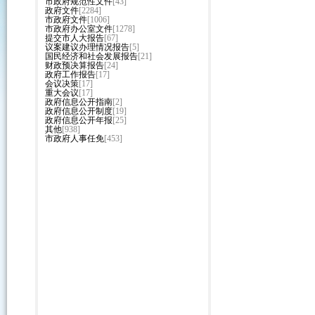
市政府规范性文件
[43]
政府文件
[2284]
市政府文件
[1006]
市政府办公室文件
[1278]
提交市人大报告
[67]
议案建议办理情况报告
[5]
国民经济和社会发展报告
[21]
财政预决算报告
[24]
政府工作报告
[17]
会议决策
[17]
重大会议
[17]
政府信息公开指南
[2]
政府信息公开制度
[19]
政府信息公开年报
[25]
其他
[938]
市政府人事任免
[453]