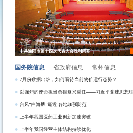
中共溧阳市第十四次代表大会胜利闭幕
市委常委会（扩大）会议召开
我市召开端午节假期工作部署会
天目湖储能院固态硬核技术亮相上海储能展
李超鲲调研夏收夏种工作
荷兰电池产业代表团来溧考察
null
国务院信息
省政府信息
常州信息
null
null
null
null
null
7月份数据出炉，如何看待当前物价运行态势？
以强烈的使命担当勇担复兴重任——习近平党建思想
台风“白海豚”逼近 各地加强防范
上半年我国医药工业创新加速突破
上半年我国经营主体结构持续优化