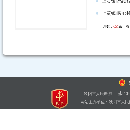
[上黄镇]品读
[上黄镇]暖
总数：
651
条，总
苏ICP
溧阳市人民政府
网站主办单位：溧阳市人民