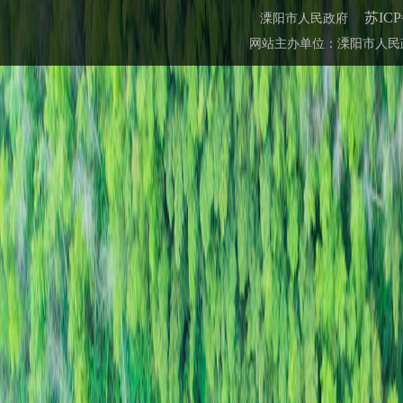
苏ICP
溧阳市人民政府
网站主办单位：溧阳市人民