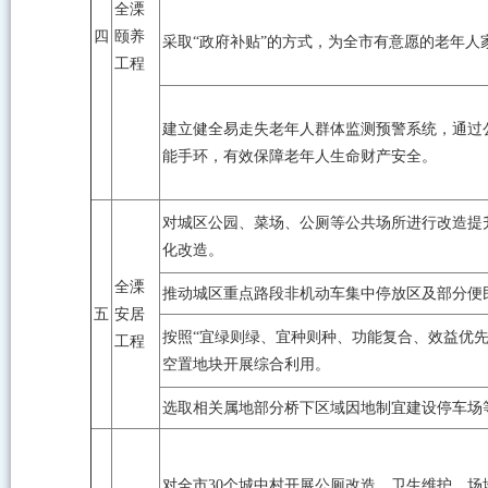
全溧
四
颐养
采取“政府补贴”的方式，为全市有意愿的老年人
工程
建立健全易走失老年人群体监测预警系统，通过公益
能手环，有效保障老年人生命财产安全。
对城区公园、菜场、公厕等公共场所进行改造提
化改造。
全溧
推动城区重点路段非机动车集中停放区及部分便
五
安居
按照“宜绿则绿、宜种则种、功能复合、效益优先
工程
空置地块开展综合利用。
选取相关属地部分桥下区域因地制宜建设停车场
对全市30个城中村开展公厕改造、卫生维护、