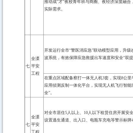
推动成“才”夜校青年班与商圈、夜经济深度融合
实际需求。
开发运行全市“警医消应急”联动模型应用，升级
波系统，有效保障应急救援出车速度和安全“双提
全溧
七
平安
工程
在重点区域配备察打一体无人机3套，实现8公里
应用侦测反制一体化平台，实现无人机飞行智能
全”。
对全市居住5人以上、10人以下租赁住房开展安全隐
全溧
设置逃生通道、出入口、电瓶车充电等警示标牌4
七
平安
工程