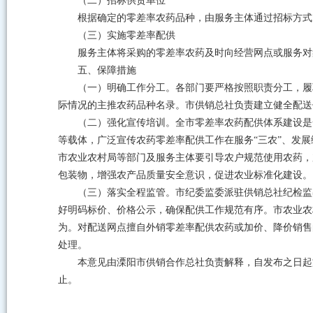
（二）招标供货单位
根据确定的零差率农药品种，由服务主体通过招标方式
（三）实施零差率配供
服务主体将采购的零差率农药及时向经营网点或服务对
五、保障措施
（一）明确工作分工。各部门要严格按照职责分工，履
际情况的主推农药品种名录。市供销总社负责建立健全配送
（二）强化宣传培训。全市零差率农药配供体系建设是
等载体，广泛宣传农药零差率配供工作在服务“三农”、发
市农业农村局等部门及服务主体要引导农户规范使用农药，
包装物，增强农产品质量安全意识，促进农业标准化建设。
（三）落实全程监管。市纪委监委派驻供销总社纪检监
好明码标价、价格公示，确保配供工作规范有序。市农业农
为。对配送网点擅自外销零差率配供农药或加价、降价销售
处理。
本意见由溧阳市供销合作总社负责解释，自发布之日起施
止。