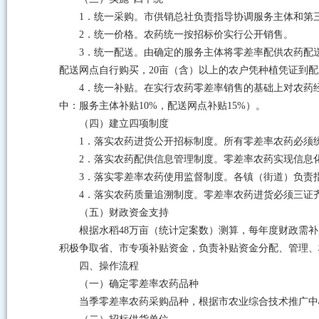
1．统一采购。市供销总社负责指导协调服务主体和第
2．统一价格。农药统一按招标价实行公开销售。
3．统一配送。由确定的服务主体将零差率配供农药配
配送网点自行购买，20亩（含）以上的农户凭种植凭证到
4．统一补贴。在实行农药零差率销售的基础上对农药
中：服务主体补贴10%，配送网点补贴15%）。
（四）建立四项制度
1．落实农药进货公开招标制度。所有零差率农药必须
2．落实农药配供信息管理制度。零差率农药实现信息
3．落实零差率农药使用监督制度。各镇（街道）负责
4．落实农药质量追溯制度。零差率农药进货必须三证
（五）财政资金支持
根据水稻48万亩（统计定案数）测算，每年度财政需
积极争取省、市专项补贴资金，负责补贴资金分配、管理、
四、操作流程
（一）确定零差率农药品种
当季零差率农药采购品种，根据市农业综合技术推广中