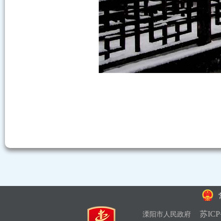
苏ICP
溧阳市人民政府