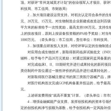
顶。对获评“常州龙城英才计划”的创业领军人才项目、获评
科技局、市工信局、市财政局）
2．加大项目建设运营支持。对初次认定符合条件的生
元、20万元、15万元。对生物制造企业新建或改造达到百级、千
平方米的标准给予一次性奖励，最高支持100万元。支持生
上的技改项目，原则上按设备投资额的8%给予奖励；对当年
1000万元。（牵头单位：市工信局，责任单位：市科技局
3．加强重点研发投入支持。对经评审认定的生物制造企
对应用合成生物技术，新取得新药临床试验批文（IND
辅料，给予每个产品20万元奖励；对通过国家药监局备案的
对完成临床I、II、III期研究并进行成果转化的新药项
类仿制药中首位通过一致性评价的药品并进行成果转化的，最
对新取得医疗器械注册证书的第三类医疗器械产品，择优
对医疗机构首次完成GCP机构备案并投运的，给予最高
元。
上述研发费用按“就高不重复”计算。（牵头单位：市
4．增强金融赋能产业支撑。发挥创投机构的资本引领
定的创投机构净亏损额为基数，给予创投机构一定风险补偿