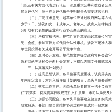
问以及有关方面代表进行论证；涉及重大公共利益或者公众
展后评估的，应当在后评估报告中明确是否需要继续执行、
（二）广泛征求意见。起草单位应通过政府网站等方式
少于30日。涉及妇女、未成年人、老年人、残疾人法律特
分听取有代表性的企业和行业协会商会的意见。
（三）严格审核把关。规范性文件草案由起草单位的审
见、会签、参加审议方式代替合法性审核。涉及市场准入和
单位要按照有关规定开展公平竞争审查。
（四）及时公开发布。规范性文件提交政府常务会议审
政府网站等途径公开向社会发布，不得以内部文件形式印发
三、认真落实计划要求
（一）提高思想认识。各单位要高度重视，认真落实好
年内制定出台；对列入后评估计划的项目，牵头单位要适时
（二）落实工作责任。各牵头单位要建立一把手负总责
任”四落实，切实提高行政规范性文件质量。市司法局要及
（三）加强协同配合。各牵头单位要建立健全务实高效
研究解决。各部门要自觉维护协调过程中形成的一致意见，
附件：溧阳市人民政府2025年度行政规范性文件工作