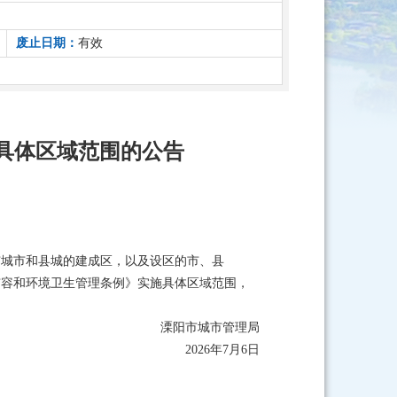
废止日期：
有效
具体区域范围的公告
市城市和县城的建成区，以及设区的市、县
市容和环境卫生管理条例》实施具体区域范围，
溧阳市城市管理局
2026年7月6日