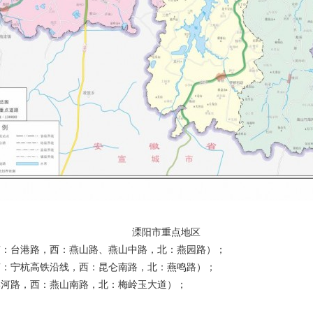
溧阳市重点地区
南：台港路，西：
燕山路、燕山中路，北：燕园路）；
南：宁杭高铁沿线，
西：昆仑南路，北：燕鸣路）；
滨河路，西：燕山
南路，北：梅岭玉大道）；