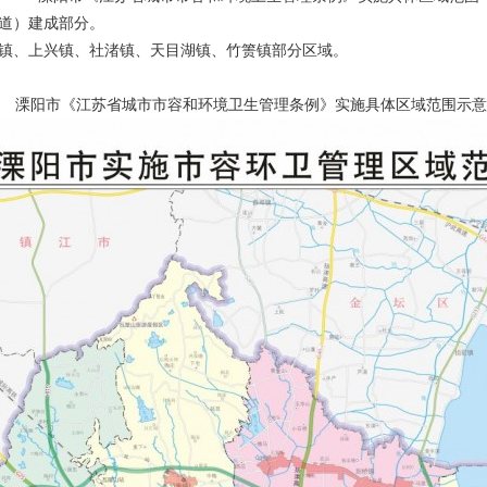
街道）建成部分。
黄镇、上兴镇、社渚镇、天目湖镇、竹箦镇部分区域。
溧阳市《江苏省城市市容和环境卫生管理条例》
实施具体区域范围示意