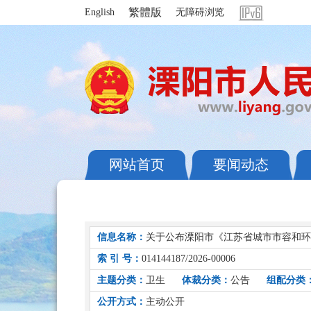
繁體版
English
无障碍浏览
网站首页
要闻动态
信息名称：
关于公布溧阳市《江苏省城市市容和环
索 引 号：
014144187/2026-00006
主题分类：
卫生
体裁分类：
公告
组配分类
公开方式：
主动公开