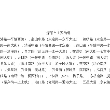
溧阳市主要街道
台港路—平陵西路），燕山中路（永定路—永平大道），锦绣路（永定路
南路—南大街），清溪中路（平陵西路—永定路），燕山路（平陵中路—
南路—清溪路），育才路（建设路—永平大道），交通街（南大街—长富
—南大街），天目路（平陵中路—台港路），西大街（平陵中路—南大街
—奥体大道），育才南路（永平大道—游子吟大道），燕鸣路（昆仑南路
路），天星路（兴业街—美林路），兴业街（屏峰路—滨河路），泓口路
猿路（南环中路—桥西村口），上林路（S239—扬子路），东桥南路（
振兴街—上上线），港口路（老明路—通港大道），五星大道（永安路—环