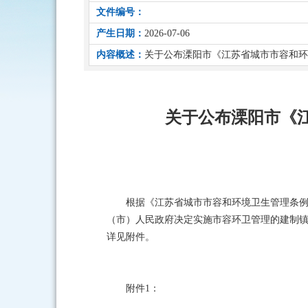
文件编号：
产生日期：
2026-07-06
内容概述：
关于公布溧阳市《江苏省城市市容和环
关于公布溧阳市《
根据《江苏省城市市容和环境卫生管理条
（市）人民政府决定实施市容环卫管理的建制
详见附件。
附件1：