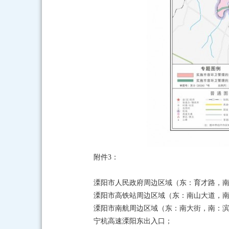
附件3：
溧阳市人民政府周边区域（东：育才路，
溧阳市高铁站周边区域（东：南山大道，
溧阳市南航周边区域（东：南大街，南：
宁杭高速溧阳东出入口；