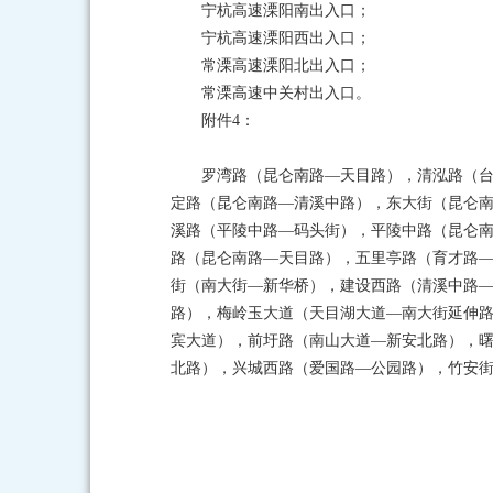
宁杭高速溧阳南出入口；
宁杭高速溧阳西出入口；
常溧高速溧阳北出入口；
常溧高速中关村出入口。
附件4：
罗湾路（昆仑南路—天目路），清泓路（
定路（昆仑南路—清溪中路），东大街（昆仑
溪路（平陵中路—码头街），平陵中路（昆仑
路（昆仑南路—天目路），五里亭路（育才路
街（南大街—新华桥），建设西路（清溪中路
路），梅岭玉大道（天目湖大道—南大街延伸
宾大道），前圩路（南山大道—新安北路），曙
北路），兴城西路（爱国路—公园路），竹安街（