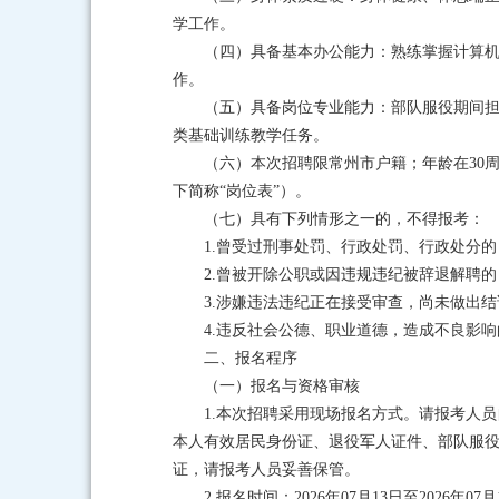
学工作。
（四）具备基本办公能力：熟练掌握计算机基
作。
（五）具备岗位专业能力：部队服役期间
类基础训练教学任务。
（六）本次招聘限常州市户籍；年龄在30周
下简称“岗位表”）。
（七）具有下列情形之一的，不得报考：
1.曾受过刑事处罚、行政处罚、行政处分的
2.曾被开除公职或因违规违纪被辞退解聘的
3.涉嫌违法违纪正在接受审查，尚未做出
4.违反社会公德、职业道德，造成不良影响
二、报名程序
（一）报名与资格审核
1.本次招聘采用现场报名方式。请报考人
本人有效居民身份证、退役军人证件、部队服役
证，请报考人员妥善保管。
2.报名时间：2026年07月13日至2026年0