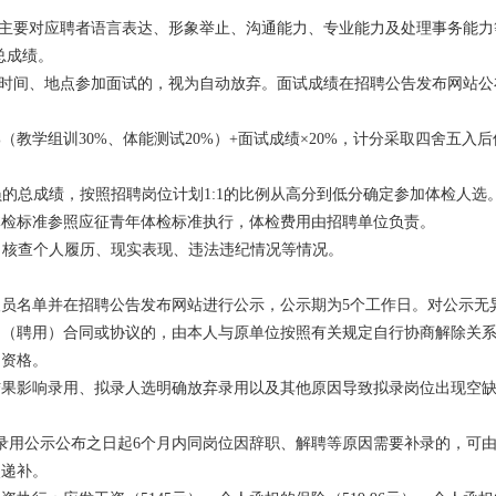
试主要对应聘者语言表达、形象举止、沟通能力、专业能力及处理事务能
总成绩。
试时间、地点参加面试的，视为自动放弃。面试成绩在招聘公告发布网站公
0%（教学组训30%、体能测试20%）+面试成绩×20%，计分采取四舍五入
人员的总成绩，按照招聘岗位计划1:1的比例从高分到低分确定参加体检人
体检标准参照应征青年体检标准执行，体检费用由招聘单位负责。
查，核查个人履历、现实表现、违法违纪情况等情况。
员名单并在招聘公告发布网站进行公示，公示期为5个工作日。对公示无
（聘用）合同或协议的，由本人与原单位按照有关规定自行协商解除关系
用资格。
结果影响录用、拟录人选明确放弃录用以及其他原因导致拟录岗位出现空
录用公示公布之日起6个月内同岗位因辞职、解聘等原因需要补录的，可
次递补。