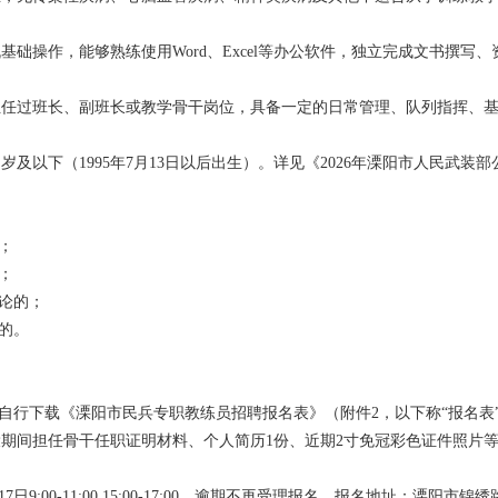
础操作，能够熟练使用Word、Excel等办公软件，独立完成文书撰写
担任过班长、副班长或教学骨干岗位，具备一定的日常管理、队列指挥、
岁及以下（1995年7月13日以后出生）。详见《2026年溧阳市人民武
；
；
结论的；
的。
员自行下载《溧阳市民兵专职教练员招聘报名表》（附件2，以下称“报名
期间担任骨干任职证明材料、个人简历1份、近期2寸免冠彩色证件照片
7月17日9:00-11:00,15:00-17:00，逾期不再受理报名。报名地址：溧