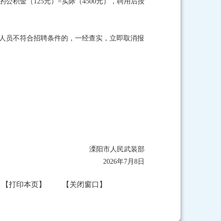
公积金（125元）=实际（4500元），聘用后按
考人员不符合招聘条件的，一经查实，立即取消报
溧阳市人民武装部
2026年7月8日
【打印本页】
【关闭窗口】