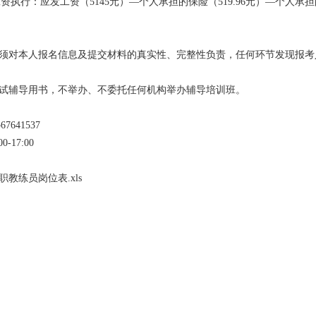
行：应发工资（5145元）—个人承担的保险（519.96元）—个人承担的
员须对本人报名信息及提交材料的真实性、完整性负责，任何环节发现报
考试辅导用书，不举办、不委托任何机构举办辅导培训班。
41537
-17:00
教练员岗位表.xls