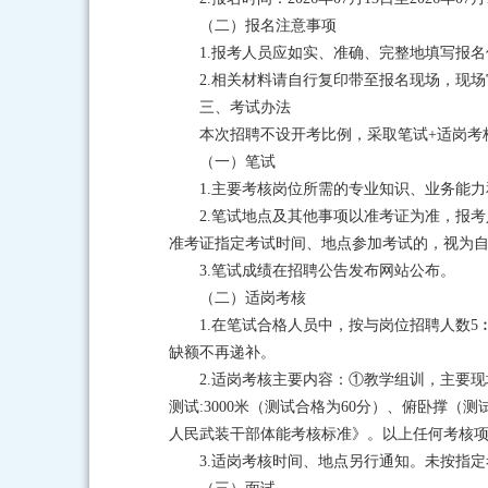
（二）报名注意事项
1.报考人员应如实、准确、完整地填写报
2.相关材料请自行复印带至报名现场，现
三、考试办法
本次招聘不设开考比例，采取笔试+适岗考
（一）笔试
1.主要考核岗位所需的专业知识、业务能力
2.笔试地点及其他事项以准考证为准，报
准考证指定考试时间、地点参加考试的，视为
3.笔试成绩在招聘公告发布网站公布。
（二）适岗考核
1.在笔试合格人员中，按与岗位招聘人数
缺额不再递补。
2.适岗考核主要内容：①教学组训，主要现
测试:3000米（测试合格为60分）、俯卧撑（
人民武装干部体能考核标准》。以上任何考核
3.适岗考核时间、地点另行通知。未按指