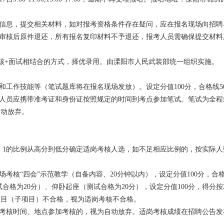
名信息，提交相关材料，如对报考资格条件存在疑问，应在报名现场向招
场审核后原件退还，所有报名复印材料不予退还，报考人员需确保提交材料
核+面试相结合的方式，择优录用。由溧阳市人民武装部统一组织实施。
和工作技能等（笔试题库将在报名现场发放）。设定分值100分，合格线5
考人员应携带准考证和身份证按照规定的时间到考点参加笔试。笔试为全
自动放弃。
5︰1的比例从高分到低分确定适岗考核人选，如不足相应比例的，按实际
场考核“四会”示范教学（自备内容、20分钟以内），设定分值100分，合
测试合格为20分）、仰卧起座（测试合格为20分），设定分值100分，得
项目（子项目）不合格，视为适岗考核不合格。
定考核时间、地点参加考核的，视为自动放弃。适岗考核成绩在招聘公告发