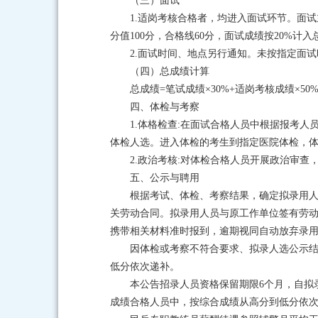
（三）面试
1.适岗考核合格者，均进入面试环节。面
分值100分，合格线60分，面试成绩按20%计入
2.面试时间、地点另行通知。未按指定面
（四）总成绩计算
总成绩=笔试成绩×30%+适岗考核成绩×5
四、体检与考察
1.体格检查:在面试合格人员中根据报考
体检人选。进入体检的考生到指定医院体检，
2.政治考核:对体检合格人员开展政治审
五、公示与聘用
根据考试、体检、考察结果，确定拟录用人
关劳动合同。拟录用人员与原工作单位签有劳动
携带相关材料准时报到，逾期视同自动放弃录
因体检或考察不符合要求、拟录人选公示
低分依次递补。
本公告招录人员资格保留期限6个月，自拟
成绩合格人员中，按综合成绩从高分到低分依