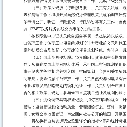
和作风建设情况；承担局会审会日常工作；完成上级交办有
（三）政策法规股（行政服务股）。负责有关法规、规
查和清理工作；组织开展自然资源管理政策法规的调查研究
依申请公开、听证、行政复议、行政诉讼等有关工作；督促
调“12345”政务服务热线交办事项的办理工作。
按权限集中办理机关政务服务事项；承担以简政放权、
口管理工作；负责工业项目的规划设计方案批前公示和施工
案的批后公布及监督，负责建设项目规划验线、多验合一规
（四）国土空间规划股。负责编制自然资源中长期发展
作；负责建立国土空间规划体系，承担国土空间规划的组织
市开发边界等控制线并纳入国土空间规划；负责相关专项规
间布局，统筹信息平台维护工作；负责自然资源和规划综合
承担城市发展战略规划的编制论证工作；负责组织全市国土
合的相关政策、规划，参与全市重点项目选址及规划协调；
（五）测绘调查与确权登记股。拟订基础测绘规划、计
管理；监督管理测绘活动质量，管理测绘资质、资格；贯彻
据，负责全市地图管理，审查面向社会公开的地图；开展国
贯彻执行自然资源调查监测评价的指标体系和统计标准