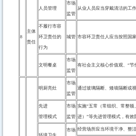
市场
人员管理
从业人员应当穿戴清洁的工
监管
不履行市容
主体
8
环卫责任的
城管
市容环卫责任人应当按照国
责任
行为
市场
文明餐桌
有社会主义核心价值观、“节
监管
市场
明厨亮灶
通过玻璃隔断、矮墙隔断或
监管
先进
市场
实施“五常（常组织、常整顿
管理模式
监管
进）”等先进管理模式，有效
经营场所应当环境干净、整
市场
环境卫生