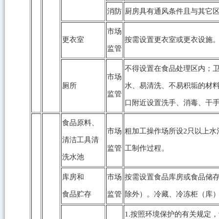
消防
厨房具有通风条件且与其它
市场
更衣室
按需设置更衣室或更衣设施
监管
不得设置在食品处理区内；
市场
厕所
水、易清洗、不易积垢的材
监管
口附近设置洗手、消毒、干
食品原料、
市场
粗加工操作场所设2只以上
清洁工具清
监管
工制作过程。
洗水池
库房和
市场
按需设置食品库房或食品储
食品贮存
监管
除外）。冷藏、冷冻柜（库
1.按照环境保护的有关规定