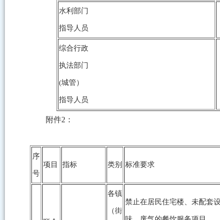
水利部门
指导人员
综合行政
执法部门
(城管）
指导人员
附件2：
序
项目
指标
类别
标准要求
号
各镇
禁止在居民住宅楼、未配套
（街
味、废气的餐饮服务项目。