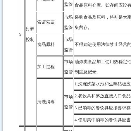
监管
食品原料仓库、贮存间应设有
市场
采购食品及原料，特别是大
索证索票
监管
集留存。
过程
9
控制
市场
食品原料
不得购进使用法律禁止经营
监管
市场
油炸类食品加工使用热稳定性
加工过程
监管
制度及记录。
1.洗碗洗菜水池和生熟砧板
2.餐饮具和盛放直接入口食
市场
清洗消毒
监管
3.已消毒的餐饮具应按要求
4.使用集中消毒的餐饮具应