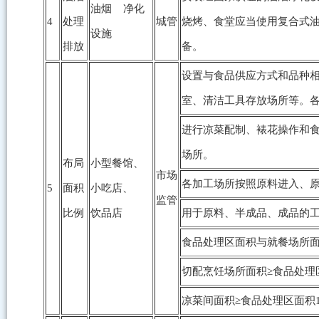
油烟 净化
4
处理
城管
烧烤、食堂应当使用复合式
设施
排放
备。
设置与食品供应方式和品种
室、清洁工具存放场所等。
进行凉菜配制、裱花操作和
场所。
布局
小型餐馆、
市场
各加工场所按照原料进入、
5
面积
小吃店、
监管
比例
饮品店
用于原料、半成品、成品的
食品处理区面积与就餐场所
切配烹饪场所面积≥食品处理
凉菜间面积≥食品处理区面积1