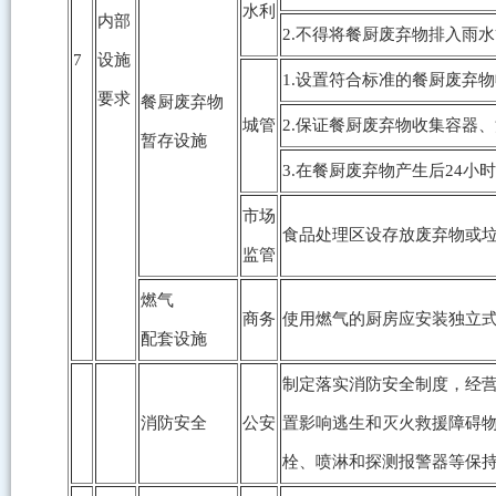
水利
内部
2.不得将餐厨废弃物排入雨
7
设施
1.设置符合标准的餐厨废弃
要求
餐厨废弃物
城管
2.保证餐厨废弃物收集容器
暂存设施
3.在餐厨废弃物产生后24
市场
食品处理区设存放废弃物或
监管
燃气
商务
使用燃气的厨房应安装独立
配套设施
制定落实消防安全制度，经
消防安全
公安
置影响逃生和灭火救援障碍
栓、喷淋和探测报警器等保