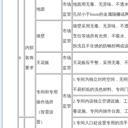
市场
地面用无毒、无异味、不透
地面
监管
孔径小于6mm的金属隔栅或
墙壁采用无毒、无异味、不
市场
墙壁
烹饪等场所有光滑、不吸水
监管
拆洗且不生锈的防蝇纱网或
内部
6
装饰
市场
天花板
天花板应平整，采用无毒、
要求
监管
1.专间为独立封闭空间，无
不易积垢的浅色材料。专间
专间和专用
市场
2.专间内设独立空调设施、
操作场所
监管
毒设施。专间内操作台面、
（按需设
置）
3.专间入口处设置专用的洗