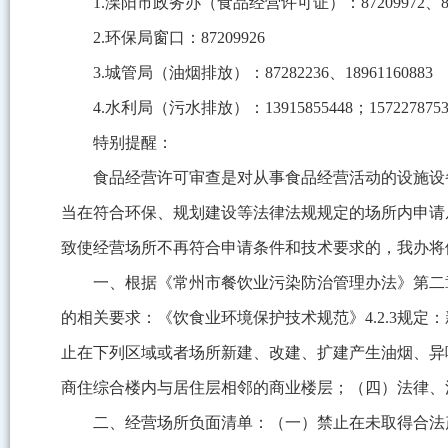
1.溧阳市政务办（食品经营许可证）：87209972、872
2.环保局窗口：87209926
3.城管局（油烟排放）：87282236、18961160883
4.水利局（污水排放）：13915855448；1572278753
特别提醒：
食品经营许可审查是对从事食品经营活动的设施设
当在符合环保、规划建设等法律法规规定的场所内申请
致使经营场所不再符合申请条件和技术要求的，我办将
一、根据《常州市餐饮业污染防治管理办法》第二
的相关要求：《饮食业环境保护技术规范》4.2.3规
止在下列区域或者场所新建、改建、扩建产生油烟、异
商住综合楼内与居住层相邻的商业楼层；（四）法律、
二、经营场所负面清单：（一）禁止在未取得合法