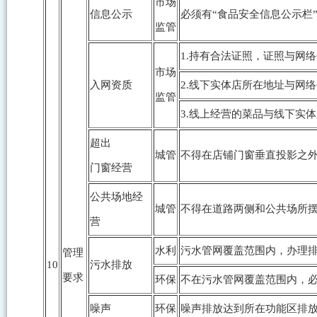
市场
信息公示
必须有“食品安全信息公示栏
监管
1.持有合法证照，证照与网
市场
入网资质
2.线下实体店所在地址与网
监管
3.线上经营的菜品与线下实
超出
城管
不得在店铺门窗垂直投影之
门窗经营
公共场地经
城管
不得在道路两侧和公共场所
营
水利
污水管网覆盖范围内，办理
管理
10
污水排放
要求
环保
不在污水管网覆盖范围内，
噪声
环保
噪声排放达到所在功能区排