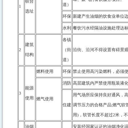
联合
道）
1
选址
环保
新建产生油烟的饮食业单位边
水利
餐饮污水经隔油设施处理达
各镇
建筑
2
（街
沿街、沿河不得设置有碍景
结构
道）
燃料使用
环保
禁止使用高污染燃料，必须
消防
高层建筑内严禁使用瓶装液
能源
3
用气场所应保持良好通风，高度
使用
燃气使用
住建
调节压力的合格产品;燃气软管应使用
用)，软管长度不超过2米，
油烟
安装经国家认证的油烟净化设备