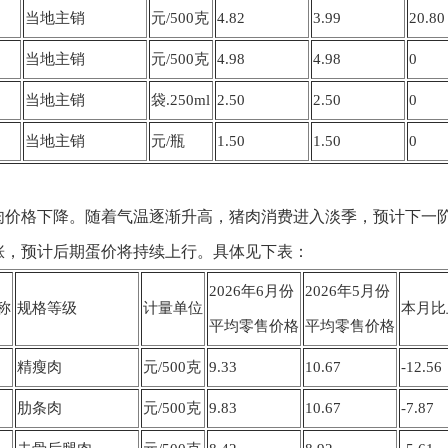
当地主销
元/500克
4.82
3.99
20.80
当地主销
元/500克
4.98
4.98
0
当地主销
袋.250ml
2.50
2.50
0
当地主销
元/瓶
1.50
1.50
0
肉价格下降。随着气温逐渐升高，猪肉消费进入淡季，预计下一
涨，预计后期蛋价将持续上行。具体见下表：
2026年6月份
2026年5月份
称
规格等级
计量单位
本月比
平均零售价格
平均零售价格
精瘦肉
元/500克
9.33
10.67
-12.56
肋条肉
元/500克
9.83
10.67
-7.87