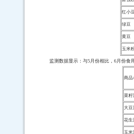
红小
绿豆
黄豆
玉米
监测数据显示：与5月份相比，6月份食
商品
菜籽
大豆
花生
玉米