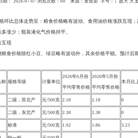
期： 2026-07-07 浏览次数：
60
来源：发改委 字号：〖
超大
大
价格环比总体走势呈：粮食价格略有波动、食用油价格涨跌互现；
跌多涨少；瓶装液化气价格持平。
跌互现
监测粮食价格除红小豆、绿豆略有波动外，其余价格平稳。预计后
2026年6月份
2026年5月份
名称
规格等级
计量单位
本月比
平均零售价格
平均零售价格
二级，苏北产
元/500克
2.18
2.18
0
二级，东北产
元/500克
2.38
2.38
0
标准
元/500克
1.92
1.86
3.23
粉
特一粉
元/500克