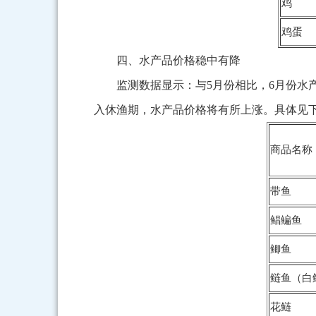
鸡
鸡蛋
四、水产品价格稳中有降
监测数据显示：与5月份相比，6月份
入休渔期，水产品价格将有所上涨。具体见
商品名称
带鱼
鲳鳊鱼
鲫鱼
鲢鱼（白
花鲢