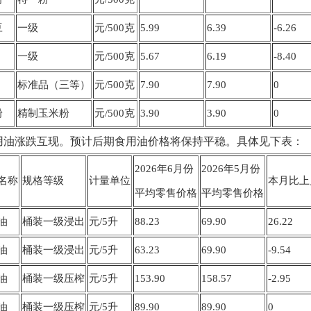
豆
一级
元/500克
5.99
6.39
-6.26
一级
元/500克
5.67
6.19
-8.40
标准品（三等）
元/500克
7.90
7.90
0
粉
精制玉米粉
元/500克
3.90
3.90
0
用油涨跌互现。预计后期食用油价格将保持平稳。具体见下表：
2026年6月份
2026年5月份
名称
规格等级
计量单位
本月比上
平均零售价格
平均零售价格
油
桶装一级浸出
元/5升
88.23
69.90
26.22
油
桶装一级浸出
元
/
5升
63.23
69.90
-9.54
油
桶装一级压榨
元/5升
153.90
158.57
-2.95
油
桶装一级压榨
元/5升
89.90
89.90
0