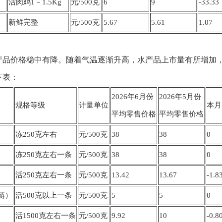
活肉鸡1－1.5Kg
元/500克
6
9
-33.33
新鲜完整
元/500克
5.67
5.61
1.07
水产品价格稳中有降。随着气温逐渐升高，水产品上市量有所增加
下表：
2026年6月份
2026年5月份
规格等级
计量单位
本月
平均零售价格
平均零售价格
冻250克左右
元/500克
38
38
0
冻250克左右一条
元/500克
38
38
0
活250克左右一条
元/500克
13.42
13.67
-1.8
鲢）
活500克以上一条
元/500克
5
5
0
活1500克左右一条
元/500克
9.92
10
-0.8