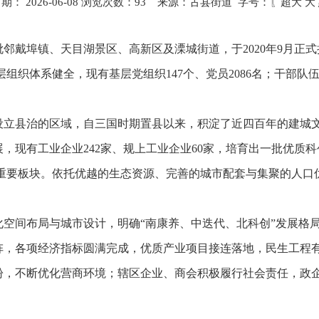
： 2026-06-08 浏览次数：
93
来源：古县街道 字号：〖
超大
大
戴埠镇、天目湖景区、高新区及溧城街道，于2020年9月正式挂
基层组织体系健全，现有基层党组织147个、党员2086名；干部
。
设立县治的区域，自三国时期置县以来，积淀了近四百年的建城文
现有工业企业242家、规上工业企业60家，培育出一批优质科
发展重要板块。依托优越的生态资源、完善的城市配套与集聚的人
化空间布局与城市设计，明确“南康养、中迭代、北科创”发展格
方阵，各项经济指标圆满完成，优质产业项目接连落地，民生工程
盼，不断优化营商环境；辖区企业、商会积极履行社会责任，政