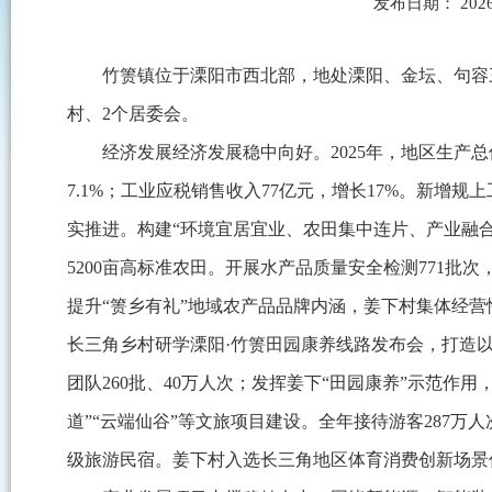
发布日期： 2026
竹箦镇位于溧阳市西北部，地处溧阳、金坛、句容三市
村、2个居委会。
经济发展经济发展稳中向好。2025年，地区生产总值
7.1%；工业应税销售收入77亿元，增长17%。新增
实推进。构建“环境宜居宜业、农田集中连片、产业融合
5200亩高标准农田。开展水产品质量安全检测771批
提升“箦乡有礼”地域农产品品牌内涵，姜下村集体经营性
长三角乡村研学溧阳·竹箦田园康养线路发布会，打造以
团队260批、40万人次；发挥姜下“田园康养”示范作
道”“云端仙谷”等文旅项目建设。全年接待游客287万
级旅游民宿。姜下村入选长三角地区体育消费创新场景