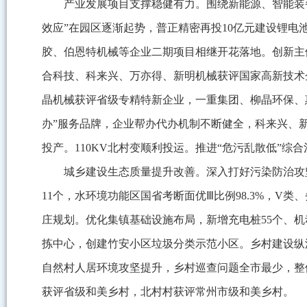
产业发展项目支撑稳健有力。围绕新能源、智能装备等
效应”在园区逐渐起势，普正精密再投10亿元建设锂电
胶、伯恩特机械等企业二期项目相继开花落地。创新主
合科技、科来兴、万亦得、新明机械获评国家高新技术
晶机械获评省级专精特新企业，一重集团、柳晶环保、
办”服务品牌，企业帮办代办机制不断健全，科来兴、
投产。110KV北村变顺利投运。推进“危污乱散低”综
城乡建设生态质量提升改善。深入打好污染防治攻坚
11个，水环境功能区国省考断面优Ⅲ比例98.3%，V
庄规划。优化集镇基础设施布局，新增充电桩55个、机
拣中心，创建竹安小区垃圾分类示范小区。乡村建设纵
自然村人居环境攻坚提升，乡村巡查问题全市最少，整
获评省级和美乡村，北村村获评常州市级和美乡村。