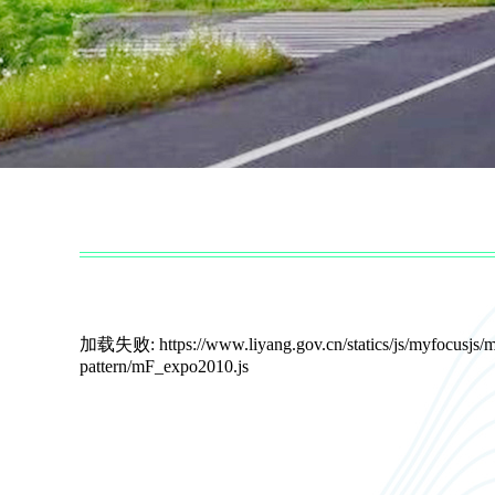
加载失败: https://www.liyang.gov.cn/statics/js/myfocusjs/m
pattern/mF_expo2010.js