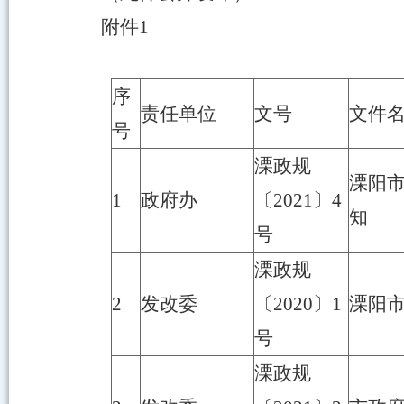
附件1
序
责任单位
文号
文件
号
溧政规
溧阳
1
政府办
〔2021〕4
知
号
溧政规
2
发改委
〔2020〕1
溧阳
号
溧政规