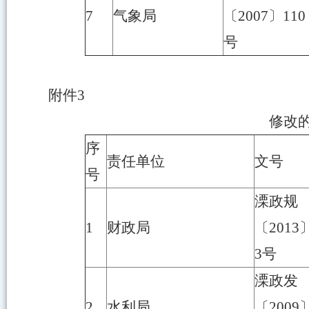
7
气象局
〔2007〕110
号
附件3
修改
序
责任单位
文号
号
溧政规
1
财政局
〔2013
3号
溧政发
2
水利局
〔2009