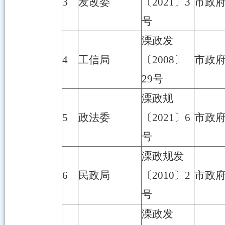
3
发改委
〔2021〕3
市政
号
溧政发
4
工信局
〔2008〕
市政
29号
溧政规
5
政法委
〔2021〕6
市政
号
溧政规发
6
民政局
〔2010〕2
市政
号
溧政发