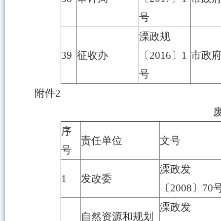
号
溧政规
39
征收办
〔2016〕1
市政
号
附件2
序
责任单位
文号
号
溧政发
1
发改委
〔2008〕70
溧政发
自然资源和规划