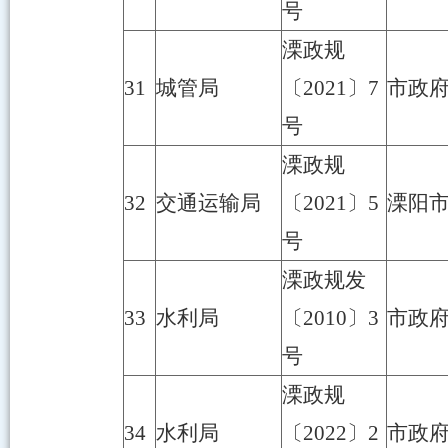
号
溧政规
31
城管局
〔2021〕7
市政
号
溧政规
32
交通运输局
〔2021〕5
溧阳
号
溧政规发
33
水利局
〔2010〕3
市政
号
溧政规
34
水利局
〔2022〕2
市政