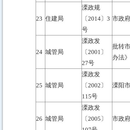
溧政规
23
住建局
〔2014〕3
市政
号
溧政发
批转
24
城管局
〔2001〕
办法
27号
溧政发
25
城管局
〔2002〕
溧阳
115号
溧政发
26
城管局
〔2005〕
市政
107号