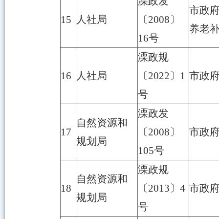
溧政发
市政府
15
人社局
〔2008〕
养老
16号
溧政规
16
人社局
〔2022〕1
市政
号
溧政发
自然资源和
17
〔2008〕
市政
规划局
105号
溧政规
自然资源和
18
〔2013〕4
市政
规划局
号