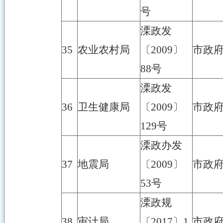
号
溧政发
35
农业农村局
〔2009〕
市政
88号
溧政发
36
卫生健康局
〔2009〕
市政
129号
溧政办发
37
地震局
〔2009〕
市政
53号
溧政规
38
审计局
〔2017〕1
市政