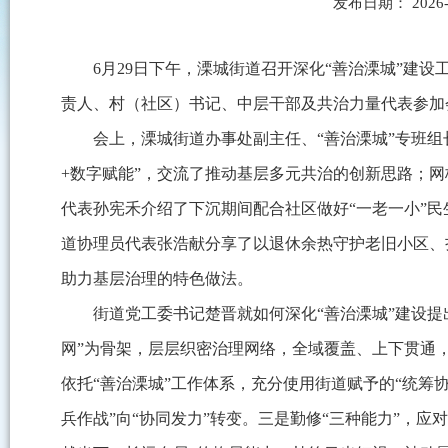
发布日期： 2026
6月29日下午，溧城街道召开深化“善治溧城”建
责人、村（社区）书记、中层干部及共治力量代表参加
会上，溧城街道办事处副主任、“善治溧城”专班组
+数字赋能”，交流了推动基层多元共治的创新思路；
网
代表孙宪禾介绍了下沉期间配合社区做好“一老一小”民
道协理员代表张浩献分享了以退休余热守护老旧小区、
助力基层治理的特色做法。
街道党工委书记楚晋就如何深化“善治溧城”建设提
网”为骨架，层层织密治理网络，全域覆盖、上下贯通
依托“善治溧城”工作体系，充分使用街道赋予的“统筹
兵作战”向“协同发力”转变。
三是勤修“三种能力”，应