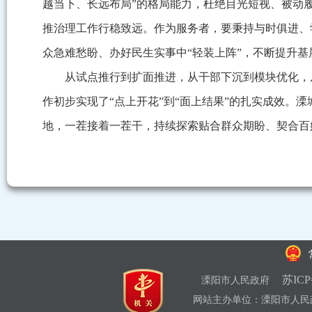
越当下、长远布局”的格局能力，杜绝目光短视、被动
推治理工作行稳致远。作为服务者，要秉持与时俱进、
众急难愁盼、办好民生实事中“轻装上阵”，不断提升
从试点推行到扩面推进，从干部下沉到模块优化，
作初步实现了“点上开花”到“面上结果”的扎实成效。
地，一茬接着一茬干，持续探索贴合群众期盼、契合百
苏ICP
溧阳市人民政府
网站主办单位：溧阳市人民