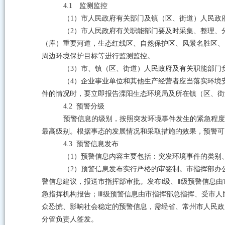
4.1
监测监控
（
1
）市人民政府有关部门及镇（区、街道）人民政
（
2
）市人民政府有关职能部门要及时采集、整理、
（库）重要河道，生态红线区、自然保护区、风景名胜区、
周边环境保护目标等进行监测监控。
（
3
）市、镇（区、街道）人民政府及有关职能部门
（
4
）企业事业单位和其他生产经营者应当落实环境
件的情况时，要立即报告溧阳生态环境局及所在镇（区、街
4.2
预警分级
预警信息的级别，按照突发环境事件发生的紧急程度
最高级别。根据事态的发展情况和采取措施的效果，预警可
4.3
预警信息发布
（
1
）预警信息内容主要包括：突发环境事件的类别
（
2
）预警信息发布实行严格的审签制。市指挥部办
警信息建议，报送市指挥部审批。发布
Ⅰ
级、
Ⅱ
级预警信息由
急指挥机构报告；
Ⅲ
级预警信息由市指挥部总指挥、受市人
众恐慌、影响社会稳定的预警信息，需经省、常州市人民政
分管负责人签发。