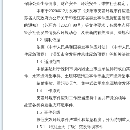
保障公众生命健康、财产安全、环境安全，维护社会稳定，
本市于
2020
年
12
月发布了《溧阳市突发环境事件应急
苏省人民政府办公厅关于印发江苏省突发事件应急预案管理
的通知》（苏环办〔
2023
〕
90
号）
等
文件要求，各级生态环
经济社会发展情况和环境动态，及最新的有关法律、法规和
1.2
编制依据
依据《中华人民共和国突发事件应对法》《中华人民
件应急预案》《溧阳市突发事件总体应急预案》等相关法律
1.3
适用范围
本预案适用于溧阳市境内因企业事业单位排污或由其
件、水环境污染事件、土壤环境污染事件等生态环境污染事
辐射事故、重污染天气、集中式饮用水水源地突发环
1.4
工作原则
突发环境事件应对工作应当坚持中国共产党的领导，
处置各类突发生态环境事件。
1.5
事件分级
按照突发环境事件严重性和紧急程度，分为特别重大
1.5.1
特别重大（
I
级）突发环境事件