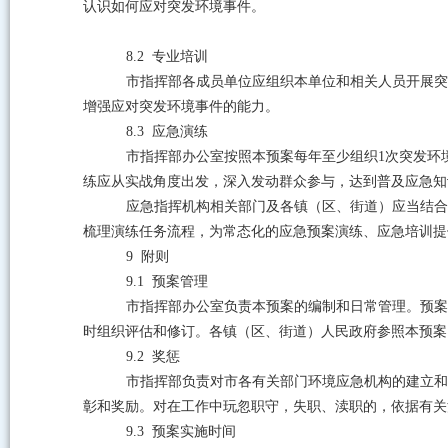
认识如何应对突发环境事件。
8.2
专业培训
市指挥部各成员单位应组织本单位和相关人员开展突
增强应对突发环境事件的能力。
8.3
应急演练
市指挥部办公室按照本预案每年至少组织
1
次突发环
练应从实战角度出发，深入发动群众参与，达到普及应急知
应急指挥机构相关部门及各镇（区、街道）应当结合
梳理演练任务流程，为常态化的应急预案演练、应急培训提
9
附则
9.1
预案管理
市指挥部办公室负责本预案的编制和日常管理。预案
时组织评估和修订。各镇（区、街道）人民政府参照本预案
9.2
奖惩
市指挥部负责对市各有关部门环境应急机构的建立和
彰和奖励。对在工作中玩忽职守，失职、渎职的，依据有关
9.3
预案实施时间