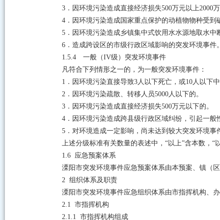
3
．
因环境污染造成直接经济损失
500
万元以上
2000
万
4
．因环境污染造成国家重点保护的动植物物种受到
5
．因环境污染造成乡镇集中式饮用水水源地取水中
6
．造成跨设区的市级行政区域影响的突发环境事件
1.5.4
一般（
IV
级）突发环境事件
凡符合下列情形之一的，为一般突发环境事件：
1
．因环境污染直接导致
3
人以下死亡，或
10
人以下中
2
．因环境污染疏散、转移人员
5000
人以下的。
3
．因环境污染造成直接经济损失
500
万元以下的。
4
．因环境污染造成跨县级行政区域纠纷，引起一般
5
．
对环境造成一定影响，尚未达到较大突发环境事
上述分级标准有关数量的表述中，
“以上”含本数，“
1.6
应急预案体系
溧阳市突发环境事件应急预案体系由本预案、镇（区
2
组织体系及职责
溧阳市突发环境事件应急组织体系由市指挥机构、办
2.1
市指挥机构
2.1.1
市指挥机构组成