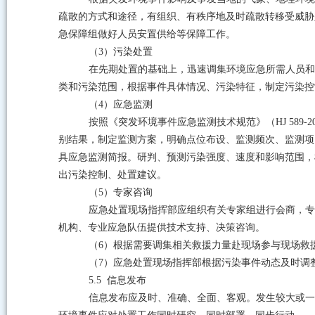
疏散的方式和途径，有组织、有秩序地及时疏散转移受威胁
急保障组做好人员安置供给等保障工作。
（
3
）污染处置
在先期处置的基础上，迅速调集环境应急所需人员和
类和污染范围，根据事件具体情况、污染特征，制定污染控
（
4
）应急监测
按照《突发环境事件应急监测技术规范》（
HJ 589-2
别结果，制定监测方案，明确点位布设、监测频次、监测项
具应急监测简报。研判、预测污染强度、速度和影响范围，
出污染控制、处置建议。
（
5
）专家咨询
应急处置现场指挥部应组织有关专家组进行会商，专
机构、专业应急队伍提供技术支持、决策咨询。
（
6
）根据需要调集相关救援力量赴现场参与现场救
（
7
）应急处置现场指挥部根据污染事件动态及时调
5.5
信息发布
信息发布应及时、准确、全面、客观。发生较大或一