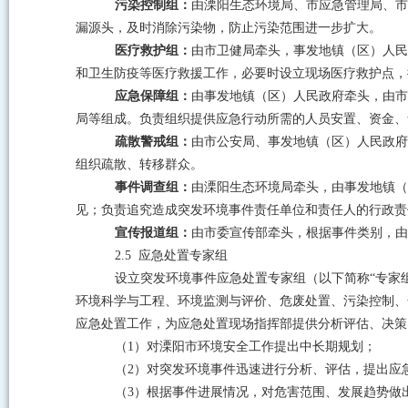
污染控制组：
由溧阳生态环境局、市应急管理局、市
漏源头，及时消除污染物，防止污染范围进一步扩大。
医疗救护组：
由市卫健局牵头，事发地镇（区）人民
和卫生防疫等医疗救援工作，必要时设立现场医疗救护点，
应急保障组：
由事发地镇（区）人民政府牵头，由市
局等组成。负责组织提供应急行动所需的人员安置、资金、
疏散警戒组：
由市公安局、事发地镇（区）人民政府
组织疏散、转移群众。
事件调查组：
由溧阳生态环境局牵头，由事发地镇（
见；负责追究造成突发环境事件责任单位和责任人的行政责
宣传报道组：
由市委宣传部牵头，根据事件类别，由
2.5
应急处置专家组
设立突发环境事件应急处置专家组（
以下简称
“专家
环境科学与工程、环境监测与评价、危废处置、污染控制、
应急处置工作，为应急处置现场指挥部提供分析评估、决策
（
1
）对溧阳市环境安全工作提出中长期规划；
（
2
）对突发环境事件迅速进行分析、评估，提出应
（
3
）根据事件进展情况，对危害范围、发展趋势做