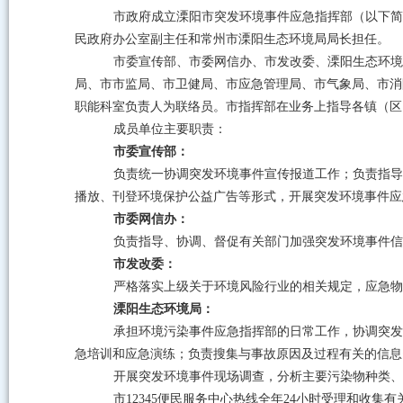
市政府成立溧阳市突发环境事件应急指挥部（以
下简
民政府办公室副主任和常州市溧阳生态环境局局长担任。
市委宣传部、市委网信办、市发改委、溧阳生态环境
局、市市监局、市卫健局、市应急管理局、市气象局、市消
职能科室负责人为联络员。市指挥部在业务上指导各镇（区
成员单位主要职责：
市委宣传部：
负责统一协调突发环境事件宣传报道工作；负责指导
播放、刊登环境保护公益广告等形式，开展突发环境事件应
市委网信办：
负责指导、协调、督促有关部门加强突发环境事件信
市发改委：
严格落实上级关于环境风险行业的相关规定，应急物
溧阳生态环境局：
承担环境污染事件应急指挥部的日常工作，协调突发
急培训和应急演练；负责搜集与事故原因及过程有关的信息
开展突发环境事件现场调查，分析主要污染物种类、
市
12345
便民服务中心热线全年
24
小时受理和收集有