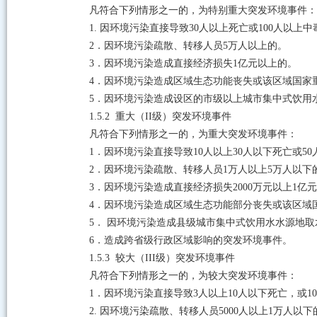
凡符合下列情形之一的，为特别重大突发环境事件：
1.
因环境污染直接导致
30
人以上死亡或
100
人以上中
2
．因环境污染疏散、转移人员
5
万人以上的。
3
．因环境污染造成直接经济损失
1
亿元以上的。
4
．因环境污染造成区域生态功能丧失或该区域国家
5
．因环境污染造成设区的市级以上城市集中式饮用
1.5.2
重大（
II
级）突发环境事件
凡符合下列情形之一的，为重大突发环境事件：
1
．因环境污染直接导致
10
人以上
30
人以下死亡或
50
2
．因环境污染疏散、转移人员
1
万人以上
5
万人以下
3
．
因环境污染造成直接经济损失
2000
万元以上
1
亿元
4
．因环境污染造成区域生态功能部分丧失或该区域
5
．
因环境污染造成县级城市集中式饮用水水源地取
6
．造成跨省级行政区域影响的突发环境事件。
1.5.3
较大（
III
级）突发环境事件
凡符合下列情形之一的，为较大突发环境事件：
1
．因环境污染直接导致
3
人以上
10
人以下死亡，或
10
2.
因环境污染疏散、转移人员
5000
人以上
1
万人以下