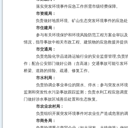
落实突发环境事件应急工作所需市级经费保障。
市资规局：
负责做好地质环境、矿山生态突发环境事件的应急处
市住建局：
参与有关环境保护和环境风险防范工程方案会审以及
情况，指导事故中相关市政工程、建筑物的应急救援并提供
市交通局：
负责危险化学品道路运输行业的安全监督管理
;
负责
作；配合公安部门做好公路（含高速）交通事故可能引发环
桥梁、道路的排险、疏通、修复工作。
市水利局：
负责协调企事业单位的限水、停水；参与突发水环境
监测和突发性水污染事故跟踪监测；负责水利工程应急调度
门做好
涉水事故区域善后处置和生态恢复。
市农业农村局：
负责组织开展突发环境事件对农业生产造成危害的调
市商务局：
负责协调重点商贸企业（如大润发、大统华等）做好