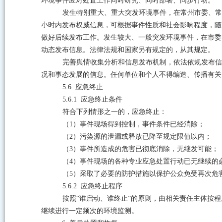
环境事件应对处置工作同时研究、同时部署、同步行动。
发生特别重大、重大突发环境事件，在常州市委、常
小时内发布权威信息，可根据事件性质和社会影响程度，随
做好后续发布工作。发生较大、一般突发环境事件，在市委
动态发布信息。法律法规和国家另有规定的，从其规定。
完善舆情收集分析和信息发布机制，依法依规发布信
况和事态发展的信息。任何单位和个人不得编造、传播有关
5.6
应急终止
5.6.1
应急终止条件
符合下列情形之一的，应急终止：
（
1
）事件现场得到控制，事件条件已经消除；
（
2
）污染源的泄漏或释放已降至规定限值以内；
（
3
）事件所造成的危害已彻底消除，无继发可能；
（
4
）事件现场的各种专业应急处置行动已无继续的
（
5
）采取了必要的防护措施以保护公众免受再次危
5.6.2
应急终止程序
按照
“谁启动、谁终止”的原则，由相关责任主体按
继续进行一定频次的环境监测。