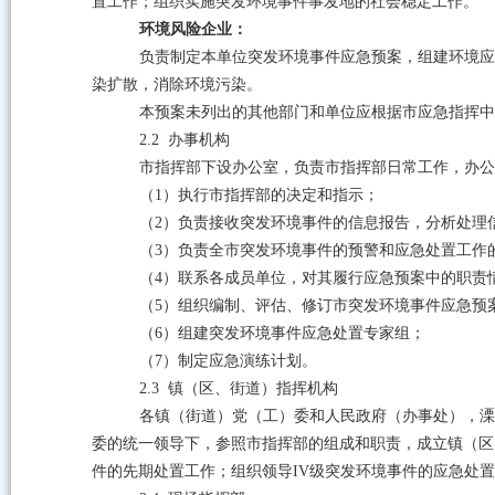
置工作；组织实施突发环境事件事发地的社会稳定工作。
环境风险企业：
负责制定本单位突发环境事件应急预案，组建环境应
染扩散，消除环境污染。
本预案未列出的其他部门和单位应根据市应急指挥中
2.2
办事机构
市指挥部下设办公室，负责市指挥部日常工作，办公
（
1
）执行市指挥部的决定和指示；
（
2
）负责接收突发环境事件的信息报告，分析处理
（
3
）负责全市突发环境事件的预警和应急处置工作
（
4
）联系各成员单位，对其履行应急预案中的职责
（
5
）组织编制、评估、修订市突发环境事件应急预
（
6
）组建突发环境事件应急处置专家组；
（
7
）制定应急演练计划。
2.3
镇（区、街道）指挥机构
各镇（街道）党（工）委和人民政府（办事处），溧
委的统一领导下，参照市指挥部的组成和职责，成立镇（区
件的先期处置工作；组织领导
IV
级突发环境事件的应急处置