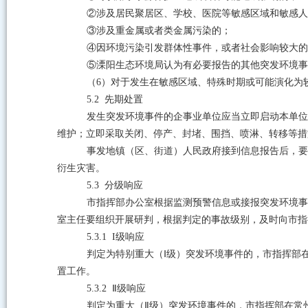
②
涉及居民聚居区、学校、医院等敏感区域和敏感人
③
涉及重金属或者类金属污染的；
④
因环境污染引发群体性事件，或者社会影响较大的
⑤
溧阳生态环境局认为有必要报告的其他突发环境事
（
6
）对于发生在敏感区域、特殊时期或可能演化为
5.2
先期处置
发生突发环境事件的企事业单位应当立即启动本单位
维护；立即采取关闭、停产、封堵、围挡、喷淋、转移等措
事发地镇（区、街道）人民政府接到信息报告后，要
衍生灾害。
5.3
分级响应
市指挥部办公室根据监测预警信息或接报突发环境事
室主任要组织开展研判，根据判定的事故级别，及时向市指
5.3.1 I
级响应
判定为特别重大（
Ⅰ
级）突发环境事件的，市指挥部
置工作。
5.3.2 Ⅱ
级响应
判定为重大（
Ⅱ
级）突发环境事件的，市指挥部在常