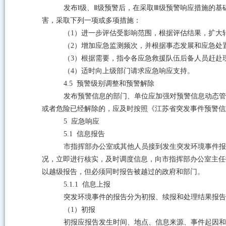
发布
Ⅰ
级、
Ⅱ
级预警后，在采取
Ⅲ
级预警响应措施的基
害，采取下列一项或多项措施：
（
1
）进一步评估受影响范围，根据评估结果，扩大
（
2
）增加应急监测频次，并根据事态发展和应急处
（
3
）根据需要，指令各应急救援队伍后备人员赶赴
（
4
）适时向上级部门请求应急响应支持。
4.5
预警级别调整和预警解除
发布预警信息的部门、单位应加强对预警信息动态管
或者危险已经解除的，应及时按照《江苏省突发事件预警信
5
应急响应
5.1
信息报告
市指挥部办公室或其他人员接到发生突发环境事件报
况，立即进行核实，及时调度信息，向市指挥部办公室主任
以越级报告，但必须同时报告被越过的政府和部门。
5.1.1
信息上报
突发环境事件的报告分为初报、续报和处理结果报告
（
1
）初报
初报应报告发生时间、地点、信息来源、事件起因和