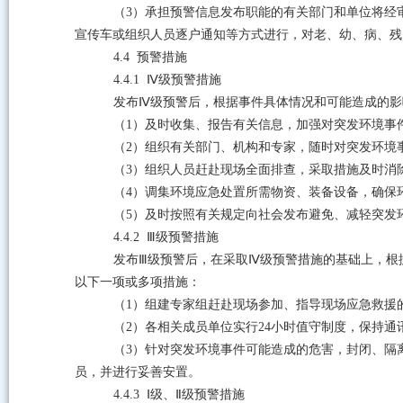
（
3
）承担预警信息发布职能的有关部门和单位将经
宣传车或组织人员逐户通知等方式进行，对老、幼、病、残
4.4
预警措施
4.4.1 Ⅳ
级预警措施
发布
Ⅳ
级预警后，根据事件具体情况和可能造成的影
（
1
）及时收集、报告有关信息，加强对突发环境事
（
2
）组织有关部门、机构和专家，随时对突发环境
（
3
）组织人员赶赴现场全面排查，采取措施及时消
（
4
）调集环境应急处置所需物资、装备设备，确保
（
5
）及时按照有关规定向社会发布避免、减轻突发
4.4.2 Ⅲ
级预警措施
发布
Ⅲ
级预警后，在采取
Ⅳ
级预警措施的基础上，根
以下一项或多项措施：
（
1
）组建专家组赶赴现场参加、指导现场应急救援
（
2
）各相关成员单位实行
24
小时值守制度，保持通
（
3
）针对突发环境事件可能造成的危害，封闭、隔
员，并进行妥善安置。
4.4.3 Ⅰ
级、
Ⅱ
级预警措施