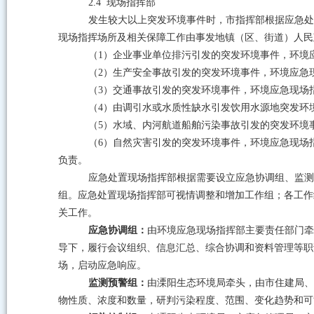
2.4
现场指挥部
发生较大以上突发环境事件时，市指挥部根据应急处
现场指挥场所及相关保障工作由事发地镇（区、街道）人民
（
1
）企业事业单位排污引发的突发环境事件，环境
（
2
）生产安全事故引发的突发环境事件，环境应急
（
3
）交通事故引发的突发环境事件，环境应急现场
（
4
）由调引水或水质性缺水引发饮用水源地突发环
（
5
）水域、内河航道船舶污染事故引发的突发环境
（
6
）自然灾害引发的突发环境事件，环境应急现场
负责。
应急处置现场指挥部根据需要设立应急协调组、监测
组。应急处置现场指挥部可视情调整和增加工作组；各工作
关工作。
应急协调组：
由环境应急现场指挥部主要责任部门牵
导下，履行会议组织、信息汇总、综合协调和资料管理等职
场，启动应急响应。
监测预警组：
由溧阳生态环境局牵头，由市住建局、
物性质、浓度和数量，研判污染程度、范围、变化趋势和可