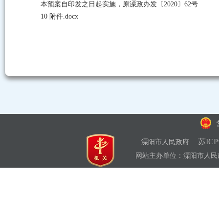
本预案自印发之日起实施，原溧政办发〔
2020
〕
62
号
10 附件.docx
苏ICP
溧阳市人民政府
网站主办单位：溧阳市人民