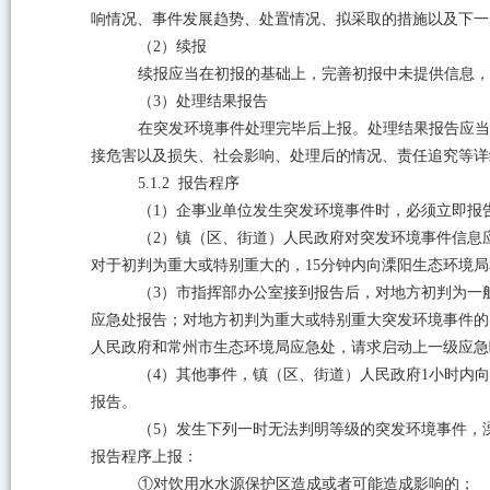
响情况、事件发展趋势、处置情况、拟采取的措施以及下一
（
2
）续报
续报应当在初报的基础上，完善初报中未提供信息，
（
3
）处理结果报告
在突发环境事件处理完毕后上报。处理结果报告应当
接危害以及损失、社会影响、处理后的情况、责任追究等详
5.1.2
报告程序
（
1
）企事业单位发生突发环境事件时，必须立即报
（
2
）镇（区、街道）人民政府对突发环境事件信息
对于初判为重大或特别重大的，
15
分钟内向溧阳生态环境局
（
3
）市指挥部办公室接到报告后，对地方初判为一
应急处报告；对地方初判为重大或特别重大突发环境事件的
人民政府和常州市生态环境局应急处，请求启动上一级应急
（
4
）其他事件，镇（区、街道）人民政府
1
小时内向
报告。
（
5
）发生下列一时无法判明等级的突发环境事件，
报告程序上报：
①
对饮用水水源保护区造成或者可能造成影响的；