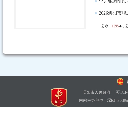
李超鲲调研民
2026溧阳
总数：
1255
条，
苏ICP
溧阳市人民政府
网站主办单位：溧阳市人民