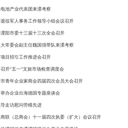
兰电池产业代表团来溧考察
委退役军人事务工作领导小组会议召开
共溧阳市委十三届十三次全会召开
人大常委会副主任魏国强带队来溧考察
市项目招引工作推进会召开
召开“五一”文旅市场检查调度会
阳市青年企业家商会四届四次会员大会召开
市举办企业出海德国专题座谈会
领导走访慰问劳模先进
工商联（总商会）十一届四次执委（扩大）会议召开