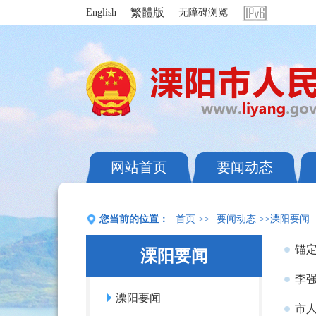
繁體版
English
无障碍浏览
网站首页
要闻动态
您当前的位置：
首页
>>
要闻动态
>>溧阳要闻
锚
溧阳要闻
李
溧阳要闻
市人