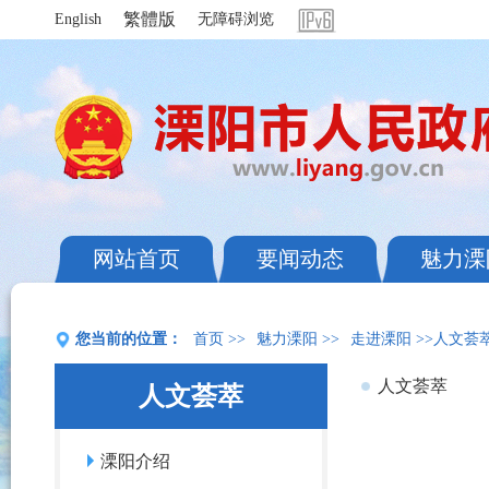
繁體版
English
无障碍浏览
网站首页
要闻动态
魅力溧
您当前的位置：
首页
>>
魅力溧阳
>>
走进溧阳
>>人文荟
人文荟萃
人文荟萃
溧阳介绍